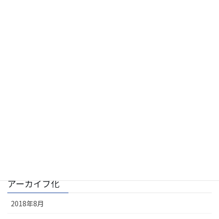
Podcast
YouTubeマーケティング
お客様の声
セミナー情報
セミナー開催日
マーケティング
メルマガバックナンバー
動画ギャラリー
アーカイブ化
2018年8月