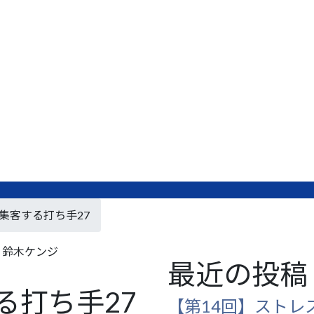
集客する打ち手27
鈴木ケンジ
最近の投稿
る打ち手27
【第14回】ストレ